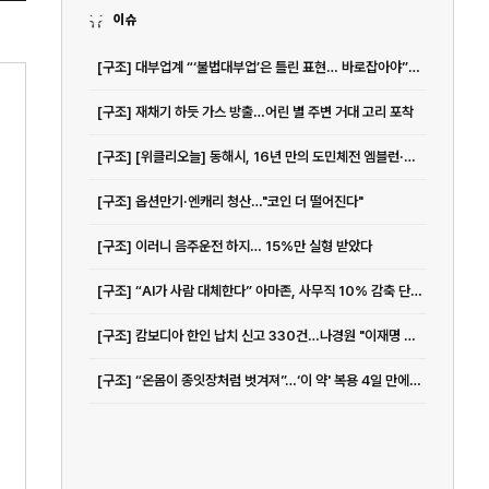
이슈
[구조] 대부업계 “‘불법대부업’은 틀린 표현… 바로잡아야” < 금융 < 파이낸스 < 기사본문 - IT조선
[구조] 재채기 하듯 가스 방출…어린 별 주변 거대 고리 포착
[구조] [위클리오늘] 동해시, 16년 만의 도민체전 엠블런·마스코트 싱징에 담은 의미 공개 < 강원 < 전국지사 < 기사본문 - 위클리오늘
[구조] 옵션만기·엔캐리 청산…"코인 더 떨어진다"
[구조] 이러니 음주운전 하지… 15%만 실형 받았다
[구조] “AI가 사람 대체한다” 아마존, 사무직 10% 감축 단행 - 조세일보
[구조] 캄보디아 한인 납치 신고 330건…나경원 "이재명 정권, 왜 방치하나"
[구조] “온몸이 종잇장처럼 벗겨져”…‘이 약' 복용 4일 만에 피부 괴사까지, 무슨 일?