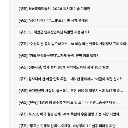
[구조] 경남도립미술관, 2026 동시대 미술 기획전
[구조] "금리 내려간다"…JP모건, 美 국채 풀베팅
[구조] 도, 새만금 헴프산업촉진 특별법 제정 본격화
[구조] "수십억 건 동의 받으라고?"...AI 학습 막는 한국식 개인정보 규제 도마..
[구조] "카톡 원상복구했다"…자체 롤백, 진짜 해도 될까?
[구조] 전통사찰, 방재 설치 95% 육박해도 매년 화재 15건 발생
[구조] 캄보디아 간 아들 연락 두절… 대사관 문의하니 "아들이 직접 신고하...
[구조] 국가전산망 사실상 '올스톱'… 우편·금융 등 업무시스템 647개 중...
[구조] [단독] 태양광 힘 줄수록 ‘메이드 인 코리아’ 외면…중국산 패널 ...
[구조] 포스코, 미국 철강 관세 50% 폭탄에 수출 물량 조정·시장 다변화...
[구조] "투표는 민생의 선택"…이재명, 비상경제 TF·실용 리더십 제안