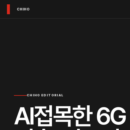
CHIHO
CHIHO EDITORIAL
AI접목한 6G