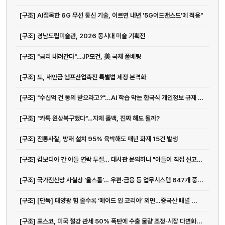
[구조] AI접목한 6G 무선 통신 기술, 이르면 내년 '5G어드밴스드'에 적용"
[구조] 경남도립미술관, 2026 동시대 미술 기획전
[구조] "금리 내려간다"…JP모건, 美 국채 풀베팅
[구조] 도, 새만금 헴프산업촉진 특별법 제정 본격화
[구조] "수십억 건 동의 받으라고?"...AI 학습 막는 한국식 개인정보 규제 도마...
[구조] "카톡 원상복구했다"…자체 롤백, 진짜 해도 될까?
[구조] 전통사찰, 방재 설치 95% 육박해도 매년 화재 15건 발생
[구조] 캄보디아 간 아들 연락 두절… 대사관 문의하니 "아들이 직접 신고하...
[구조] 국가전산망 사실상 '올스톱'… 우편·금융 등 업무시스템 647개 중...
[구조] [단독] 태양광 힘 줄수록 ‘메이드 인 코리아’ 외면…중국산 패널 ...
[구조] 포스코, 미국 철강 관세 50% 폭탄에 수출 물량 조정·시장 다변화...