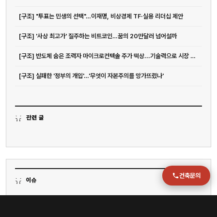
전화
051-711-2397
[구조] "투표는 민생의 선택"…이재명, 비상경제 TF·실용 리더십 제안
[구조] '사상 최고가' 질주하는 비트코인…꿈의 20만달러 넘어설까
이메일
jmc@chiho.co.kr
[구조] 반도체 숨은 조력자 마이크로컨텍솔 주가 떡상...기술력으로 시장 리드...
주소
[구조] 실패한 '정부의 개입'…'무엇이 자본주의를 망가뜨렸나'
부산 강서구 명지국제2로 41
POSCO 샤인오피스 306호
운영시간
월–금 09:00–18:00
관련 글
건축문의
이슈
[구조] 대부업계 “‘불법대부업’은 틀린 표현… 바로잡아야” < 금융 < 파이낸스 < 기사본문 - IT조선