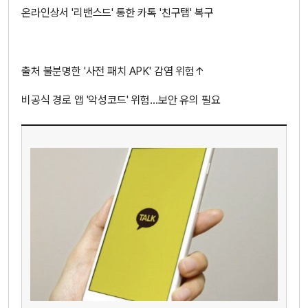
온라인상서 '리밴스드' 통한 카톡 '친구탭' 복구
출처 불분명한 '사전 패치 APK' 감염 위험↑
비공식 경로 앱 '악성코드' 위험…보안 유의 필요