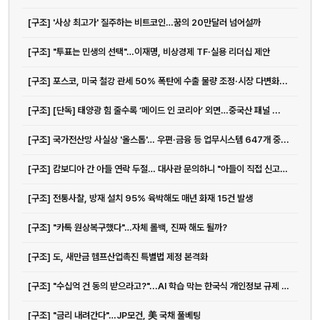
[구조] '사상 최고가' 질주하는 비트코인…꿈의 20만달러 넘어설까
[구조] "투표는 민생의 선택"…이재명, 비상경제 TF·실용 리더십 제안
[구조] 포스코, 미국 철강 관세 50% 폭탄에 수출 물량 조정·시장 다변화...
[구조] [단독] 태양광 힘 줄수록 ‘메이드 인 코리아’ 외면…중국산 패널 ...
[구조] 국가전산망 사실상 '올스톱'… 우편·금융 등 업무시스템 647개 중...
[구조] 캄보디아 간 아들 연락 두절… 대사관 문의하니 "아들이 직접 신고하...
[구조] 전통사찰, 방재 설치 95% 육박해도 매년 화재 15건 발생
[구조] "카톡 원상복구했다"…자체 롤백, 진짜 해도 될까?
[구조] 도, 새만금 헴프산업촉진 특별법 제정 본격화
[구조] "수십억 건 동의 받으라고?"...AI 학습 막는 한국식 개인정보 규제 도마...
전화
051-711-2397
[구조] "금리 내려간다"…JP모건, 美 국채 풀베팅