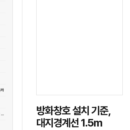
을까
방화창호 설치 기준,
[법규] 접도구역 안에 집을 지을 수 있을까, 토지투자 전에 꼭 봐야 할 건축 제한 기준
대지경계선 1.5m