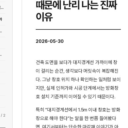
때문에 난리 나는 진짜
[법규] 음식점 영업보상 기준, 도로확장공사에 편입되면 어떤 보상을 받을 수 있을까
이유
까
정 기준, 표준지공시지가가 보상액의 출발점이 되는 이유
2026-05-30
행자·토지소유자·가처분권자까지 헷갈리는 지점 정리
건축 도면을 보다가 대지경계선 가까이에 창
이 걸리는 순간, 생각보다 머릿속이 복잡해진
다. 그냥 창호 위치 하나 확인하는 일처럼 보이
지만, 실제 인허가와 시공 단계에서는 방화창
호 설치 기준까지 이어질 수 있기 때문이다.
특히 “대지경계선에서 1.5m 이내 창호는 방화
/
2
창으로 해야 한다”는 말을 한 번쯤 들어봤다
면, 여기서부터는 단순한 마감재 이야기가 아