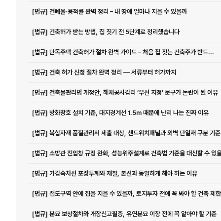
[법규] 건폐율·용적률 완벽 정리 – 내 땅에 얼마나 지을 수 있을까
[법규] 건축허가 받는 방법, 집 짓기 전 5단계로 정리했습니다
[법규] 단독주택 건축허가 절차 완벽 가이드 – 처음 집 짓는 건축주가 반드...
[법규] 건축 허가 신청 절차 완벽 정리 — 서류부터 허가까지
[법규] 건축물관리법 개정안, 해체공사감리 ‘우선 지정’ 문구가 논란이 된 이유
[법규] 방화창호 설치 기준, 대지경계선 1.5m 때문에 난리 나는 진짜 이유
[법규] 복합자재 품질관리서 제출 대상, 샌드위치패널과 외벽 단열재 구분 기준
[법규] 소방관 진입창 규정 완화, 성능위주설계로 건축법 기준을 대신할 수 있
[법규] 가감속차선 포장두께와 재질, 본선과 동일하게 해야 하는 이유
[법규] 분묘 보상절차와 개장신고필증, 유연분묘 이장 전에 꼭 알아야 할 기준