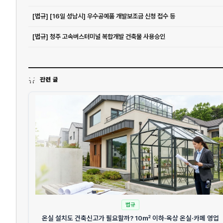
[법규] [16일 성남시] 우수공예품 개발보조금 신청 접수 등
[법규] 청주 고속버스터미널 복합개발 건축물 사용승인
관련 글
법규
온실 설치도 건축신고가 필요할까? 10㎡ 이하·옥상 온실·카페 영업