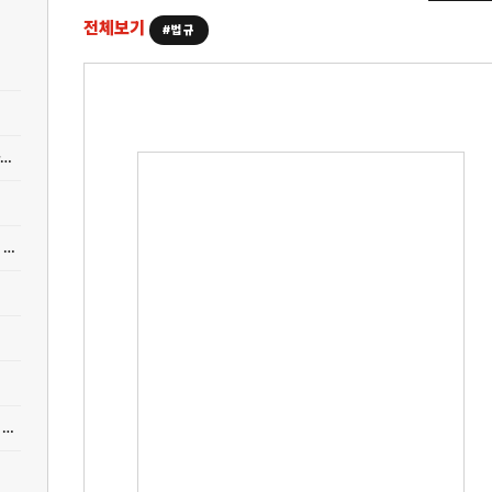
전체보기
#법규
[법규] 지하주차장 마감재료·단열재 불연재료 의무화, 건축법 개정에서 먼저 봐야 할 것
[법규] 호스텔 용도변경 허가 조건, 주차·소방을 통과해도 건축심의에서 막히는 이유
[법규] 숙박업 합법 운영 4가지 루트 — 에어비앤비·게스트하우스·호스텔 법규 완전 정리