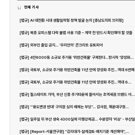
전체 기사
[법규] AI 대전환 시대 생활밀착형 정책 발굴 논의 [충남도의회 브리핑]
[법규] 복층 오피스텔 다락 불법 사용 기준 – 계약 전 반드시 확인해야 할 것들
[법규] 외부인 출입 금지… ‘우리만의’ 콘크리트 유토피아
[법규] 4만6000동 소규모 주거용 ‘위반건축물’ 구제한다…한시적 ‘양성화...
[법규] 국토부, 소규모 주거용 위반건축물 11년 만에 양성화 추진…역대 6번째
[법규] 국토부, 소규모 주거용 위반건축물 11년 만에 양성화 추진…역대 6...
[법규] 힐스테이트 가야, 부산 신흥 주거타운에 들어서는 초역세권 브랜드 아...
[법규] “‘용도변경 반대’ 구의원 심의 배제는 부당”… 감사원, 해운대구청...
[법규] 일주일 뒤 부산 생숙 4300실에 이행강제금… 수분양자 ‘비상’ - 부산
[법규] [Report-서울연구원] “감리대가·설계검토·배치기준 개선해야”,...