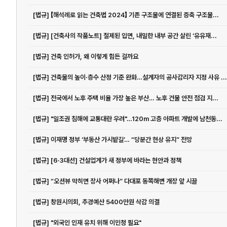
[법규] 【해석례로 읽는 건축법 2024】 기존 구조물에 연결된 증축 구조물...
[법규] [건축사의 작품노트] 절제된 입면, 내밀한 내부 공간 살린 ‘유유재...
[법규] 건축 인허가, 왜 이렇게 힘든 걸까요
[법규] 건축물의 높이·층수 산정 기준 완화…설계자의 공사감리자 지정 사유 ...
[법규] 전국에서 노후 주택 비율 가장 높은 부산… 노후 건물 안전 점검 지...
[법규] "일조권 침해에 교통대란 우려"…120m 고층 아파트 개발에 남천동...
[법규] 이재명 정부 ‘부동산 가시밭길’… “당분간 현상 유지” 전망
[법규] [6·3대선] 건설업계가 새 정부에 바라는 현안과 정책
[법규] “오션뷰 막히면 장사 어쩌나” 다대포 동쪽해변 개장 앞 시끌
[법규] 창원시의회, 추경예산 5400만원 삭감 의결
[법규] "외국인 인재 유치 위해 이민청 필요"