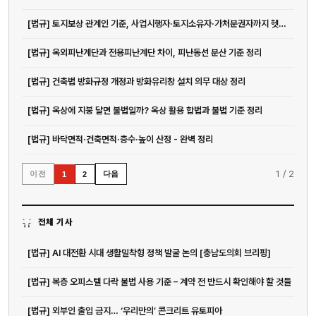
[법규] 토지보상 관계인 기준, 사업시행자·토지소유자·가처분권자까지 헷갈리는 지점 정리
[법규] 옥외피난계단과 전용피난계단 차이, 피난동선 분산 기준 정리
[법규] 건축법 방화규정 개정과 방화유리창 설치 의무 대상 정리
[법규] 옥상에 지붕 달면 불법일까? 옥상 활용 합법과 불법 기준 정리
[법규] 바닥면적·건축면적·층수·높이 산정 - 완벽 정리
1
/
2
이전
다음
1
2
전체 기사
[법규] AI 대전환 시대 생활밀착형 정책 발굴 논의 [충남도의회 브리핑]
[법규] 복층 오피스텔 다락 불법 사용 기준 – 계약 전 반드시 확인해야 할 것들
[법규] 외부인 출입 금지… ‘우리만의’ 콘크리트 유토피아