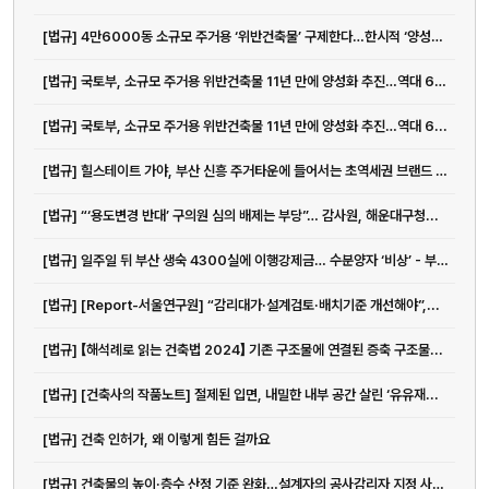
[법규] 4만6000동 소규모 주거용 ‘위반건축물’ 구제한다…한시적 ‘양성화...
[법규] 국토부, 소규모 주거용 위반건축물 11년 만에 양성화 추진…역대 6번째
[법규] 국토부, 소규모 주거용 위반건축물 11년 만에 양성화 추진…역대 6...
[법규] 힐스테이트 가야, 부산 신흥 주거타운에 들어서는 초역세권 브랜드 아...
[법규] “‘용도변경 반대’ 구의원 심의 배제는 부당”… 감사원, 해운대구청...
[법규] 일주일 뒤 부산 생숙 4300실에 이행강제금… 수분양자 ‘비상’ - 부산일보
[법규] [Report-서울연구원] “감리대가·설계검토·배치기준 개선해야”,...
[법규] 【해석례로 읽는 건축법 2024】 기존 구조물에 연결된 증축 구조물...
전화
051-711-2397
[법규] [건축사의 작품노트] 절제된 입면, 내밀한 내부 공간 살린 ‘유유재...
이메일
[법규] 건축 인허가, 왜 이렇게 힘든 걸까요
jmc@chiho.co.kr
[법규] 건축물의 높이·층수 산정 기준 완화…설계자의 공사감리자 지정 사유 ...