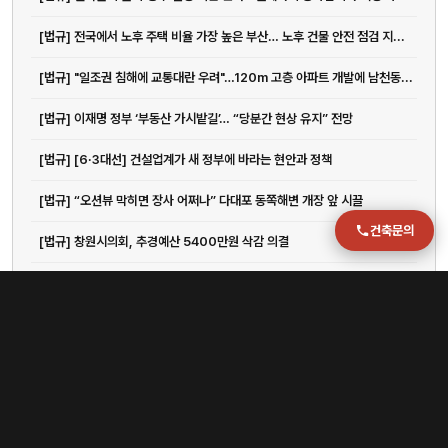
주소
부산 강서구 명지국제2로 41
[법규] 전국에서 노후 주택 비율 가장 높은 부산… 노후 건물 안전 점검 지...
POSCO 샤인오피스 306호
[법규] "일조권 침해에 교통대란 우려"…120m 고층 아파트 개발에 남천동...
운영시간
월–금 09:00–18:00
[법규] 이재명 정부 ‘부동산 가시밭길’… “당분간 현상 유지” 전망
[법규] [6·3대선] 건설업계가 새 정부에 바라는 현안과 정책
[법규] “오션뷰 막히면 장사 어쩌나” 다대포 동쪽해변 개장 앞 시끌
건축문의
[법규] 창원시의회, 추경예산 5400만원 삭감 의결
[법규] "외국인 인재 유치 위해 이민청 필요"
[법규] [16일 성남시] 우수공예품 개발보조금 신청 접수 등
[법규] 청주 고속버스터미널 복합개발 건축물 사용승인