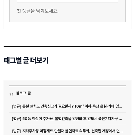
첫 댓글을 남겨보세요.
태그별 글 더보기
블로그 글
[법규] 온실 설치도 건축신고가 필요할까? 10㎡ 이하·옥상 온실·카페 영업...
[법규] 50% 이상이 주거용, 불법건축물 양성화 후 양도세 폭탄? 다가구 ...
[법규] 지하주차장 마감재료·단열재 불연재료 의무화, 건축법 개정에서 먼저 봐야 할 것