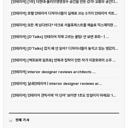
[인테리어] [1부] 더현대·올리브영앤성수 공간을 만든 감각! 오환우 공간디자이...
[인테리어] 호텔 인테리어 디자이너들이 실제로 쓰는 3가지 인테리어 치트키 | ...
[인테리어] 모든 게 남다르다? 아크로 서울포레스트를 예술로 믹스매치한 그루스튜...
[인테리어] [D’Talks] 인테리어 자재 고르는 꿀팁! 안 보면 후회~ | ...
[인테리어] [D'Talks] 잡지 왜 안 읽어? 디자이너들이 놓치고 있는 영감의 원천
[인테리어] [백프로와 일프로] 반복과 집착이 만든 작가 이광호와의 소주 한 잔
[인테리어] interior designer reviews architects ...
[인테리어] 실내인테리어 | interior designer reviews ar...
[인테리어] 인테리어 견적서에 '이 단어' 보이면 1초도 망설이지 마세요! 10...
전체 기사