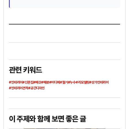
관련 키워드
#인테리어
#신혼집
#예산
#배분
#어디에
#철거
#누수
#리모델링
#상가인테리어
#인테리어견적
#공간디자인
이 주제와 함께 보면 좋은 글