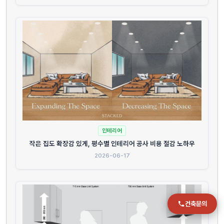
전화
051-711-2397
이메일
jmc@chiho.co.kr
주소
부산 강서구 명지국제2로 41
POSCO 샤인오피스 306호
인테리어
운영시간
월–금 09:00–18:00
작은 집도 확장감 있게, 평수별 인테리어 공사 비용 절감 노하우
2026-06-17
건축문의