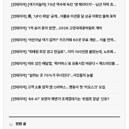
[인테리어] [여기서놀자] 70년 역사에 녹인 '영 헤리티지'···남산 자락 흐르는 앰...
[인테리어] 美, 'UFO 파일' 공개…아폴로 미션중 달 상공 미확인 물체 포착
[인테리어] '1억 송이 꽃의 향연'…2026 고양국제꽃박람회 개막
[인테리어] ‘어린이날 여기 갈까?’ 키즈카페 60곳 무료 개방… 서울 전역이 놀이...
[인테리어] "최태원 회장 경고 현실로"…이미 100만원 올랐는데, 노트북값 더 오른다고?
[인테리어] 마트 삼킨 배달앱, ‘퀵커머스’로 유통시장 바꾼다 < 헤드라인톱 <...
[인테리어] “일하는 곳 70%가 무너진다”…서민들의 눈물
[인테리어] 고객 소통 원칙 깬 스타벅스…명동서 첫 '키오스크' 도입
[인테리어] ‘86 47’ 모양의 해변가 조개껍데기는 ‘트럼프 암살’ 신호?
관련 글