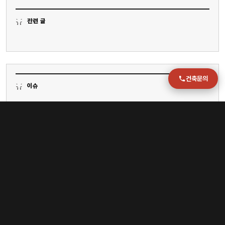
운영시간
월–금 09:00–18:00
관련 글
건축문의
이슈
[부산] 전재수 몰아붙인 시의회…결정타는 없었다
[부산] 6년간 부산 청년 예산 4배 늘었지만 청년 태반은 지원책 존재조차 몰라
[부산] 내가 가려고 알아본, 해외 감성 가득한 서울, 부산, 경주의 이국적 숙소 | 지큐 코리아 (GQ Korea)
[부산] 새 철도박물관 2030년 문 연다…당선작 '티 뮤지엄' 선정
[부산] 부산문화재단, 공연예술 유통 전문인재 키운다…'BPAM 아카데미' < 사회 < 기사본문 - LG헬로비전
[부산] 김해공항 국제선, 1000만 이용객엔 턱없이 부족한 인프라