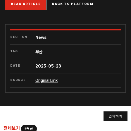
READ ARTICLE
BACK TO PLATFORM
SECTION
News
TAG
부산
DATE
2025-05-23
SOURCE
Original Link
인쇄하기
전체보기
#부산