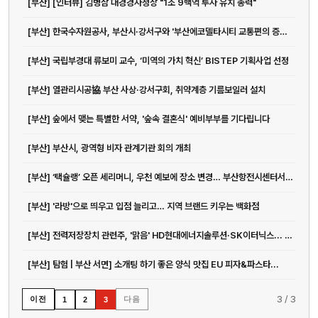
[부산] [인터뷰] 김병삼 대경경자청장 "1조 9백억 투자 유치 총력"
[부산] 한국수자원공사, 부산시·강서구와 '부산에코델타시티 교통편의 증진' ...
[부산] 국립부경대 류보미 교수, ‘미역의 가치 혁신’ BISTEP 기획사업 선정
[부산] 열관리시공協 부산 사상·강서구회, 취약계층 기름보일러 설치
[부산] 숲에서 맺는 특별한 서약, '숲속 결혼식' 예비부부를 기다립니다
[부산] 부산시, 광역형 비자 관계기관 회의 개최
[부산] ‘택슐랭’ 오픈 세리머니, 우천 예보에 장소 변경… 부산항전시센터서...
전화
051-711-2397
[부산] '라방'으로 띄우고 입점 늘리고… 지역 브랜드 키우는 백화점
이메일
[부산] 전력저장장치 관련주, '맑음' HD현대에너지솔루션·SK이터닉스... '먹구...
jmc@chiho.co.kr
[부산] 탐험 | 부산 서면] 소개팅 하기 좋은 양식 맛집 EU 피자&파스타...
주소
부산 강서구 명지국제2로 41
3
/
3
이전
다음
1
2
3
POSCO 샤인오피스 306호