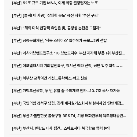
[부산] 52조 규모 기업 M&A, 이제 최종 결정권자는 노조
[부산] [클릭! 이 사람] ‘장대한 분노’ 작전 지휘 ‘부산 구씨’
[부산] “해외 미식 관광객 유입은 빛, 공정성 논란은 그림자”
[부산] 금정문화재단, '서동 스페이스' 입주작가 공모…2명 선발
[부산] 아시아브랜드연구소 "'K-브랜드지수' 부산 지자체 부문 1위 부산진구"
[부산] 에코델타시티 기회발전특구, 강서선 예타 선정, 공단 입주 확정... 탄력...
[부산] 서부산 교육여건 개선…통학버스·학교 신설
[부산] 가덕도신공항, 두 번 유찰 끝 수의계약 전환…10.7조 공사 재가동
[부산] 국민의힘 강서구 당협, 김해 폐자원가스화시설 설치사업 '전면재검토' ...
[부산] 부산 가볼만한곳 봄꽃구경 BEST4, 기장 매화원부터 맥도생태공원까지
[부산] 부산시, 핀란드 대사 접견…스마트시티·북극항로 협력 논의
전화