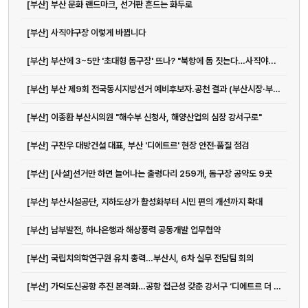
[부산] 부산 문화 랜드마크, 선거판 흔드는 화두로
[부산] 사직야구장 이렇게 바뀝니다
[부산] 부산에 3~5만 '초대형 돔구장' 뜨나? "북항에 돔 짓는다…사직야...
[부산] 부산 제9회 전국동시지방선거 예비후보자.공천 결과 (부산시장·부산시...
[부산] 이종환 부산시의원 "해수부 신청사, 해양산업의 심장 강서구로"
[부산] 구찬우 대방건설 대표, 부산 '디에트르' 현장 안전·품질 점검
[부산] [사설]선거만 하면 늘어나는 출렁다리 259개, 돔구장 공약도 9곳
[부산] 부산시설공단, 지하도상가 활성화부터 시민 편의 개선까지 확대
[부산] 남부발전, 하나은행과 해상풍력 공동개발 업무협약
[부산] 국립치의학연구원 유치 총력…부산시, 6차 실무 전담팀 회의
[부산] 가덕도신공항 추진 본격화…공항 접근성 갖춘 강서구 ‘디에트르 더 리...