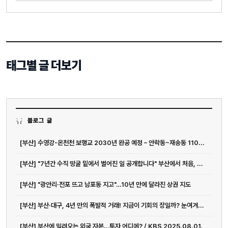
태그별 글 더보기
블로그 글
[부산] 수영강-온천천 보행교 2030년 완공 예정 – 안락동~재송동 110...
[부산] "7년간 수직 땅굴 밑에서 벌어진 일 공개합니다" 부산에서 처음, ...
[부산] "광안리·전포 뜨고 남포동 지고"…10년 만에 달라진 상권 지도
[부산] 부산·대구, 4년 만의 폭발적 거래! 지금이 기회의 장일까? 눈여겨...
[부산] 부산에 밀려오는 외국 자본…투자 어디에? / KBS 2025.08.01.