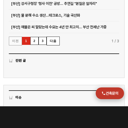
051-711-2397
[부산] 강서구청장 '청사 이전' 공방… 추연길 "본질은 일자리"
이메일
[부산] 물 분해 수소 생산…테크로스, 기술 국산화
jmc@chiho.co.kr
[부산] 매물은 씨 말랐는데 수요는 4년 만 최고치… 부산 전세난 가중
주소
부산 강서구 명지국제2로 41
1
/
3
이전
다음
1
2
3
POSCO 샤인오피스 306호
운영시간
월–금 09:00–18:00
관련 글
건축문의
이슈
[부산] 전재수 몰아붙인 시의회…결정타는 없었다
[부산] 6년간 부산 청년 예산 4배 늘었지만 청년 태반은 지원책 존재조차 몰라