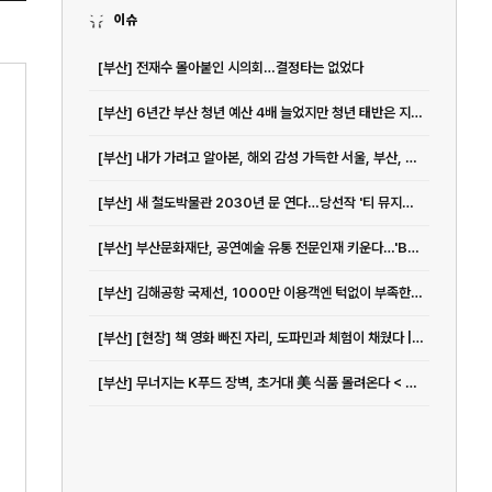
이슈
[부산] 전재수 몰아붙인 시의회…결정타는 없었다
[부산] 6년간 부산 청년 예산 4배 늘었지만 청년 태반은 지원책 존재조차 몰라
[부산] 내가 가려고 알아본, 해외 감성 가득한 서울, 부산, 경주의 이국적 숙소 | 지큐 코리아 (GQ Korea)
[부산] 새 철도박물관 2030년 문 연다…당선작 '티 뮤지엄' 선정
[부산] 부산문화재단, 공연예술 유통 전문인재 키운다…'BPAM 아카데미' < 사회 < 기사본문 - LG헬로비전
[부산] 김해공항 국제선, 1000만 이용객엔 턱없이 부족한 인프라
[부산] [현장] 책 영화 빠진 자리, 도파민과 체험이 채웠다 | 비즈한국
[부산] 무너지는 K푸드 장벽, 초거대 美 식품 몰려온다 < 헤드라인톱 < 유통소비자 < 생활경제 < 기사본문 - 이뉴스투데이