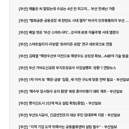
[부산] 매물은 씨 말랐는데 수요는 4년 만 최고치… 부산 전세난 가중
[부산] "평화공존·공동성장 새 한반도 시대 열자" 박사익 민주평통회의 부산 ...
[부산] 베일 벗은 '부산 스마트시티'…강서에 로봇 자율주행 시대 열렸다
[부산] 스마트빌리지·리빙랩 '호라이즌 유럽' 연구 네트워크로 연결
[부산] 김태열 "해양수산부 이전으로 해양수도 상징성 확보…AI분야 기술 발굴.
[부산] 부산 가덕도신공항 부지조성공사 사업설명회 '성황' | 연합뉴스
[부산] 1차 이어 또 ‘해양·금융’ 집중, 새 이전 구도에 맞춘 전략 필요 - 부산일보
[부산] ‘해수부 임시청사 유치 환영’ 북항 종이비행기 대회 개최 - 부산일보
[부산] 명지신도시 2단계 학교 설립 확정(종합) - 부산일보
[부산] 부산도시공사, 긴급안전조치 대상 주민 임대주택 지원 - 부산일보
[부산] “지역 기업 도약 위해서는 공동물류센터 설립 필수” - 부산일보