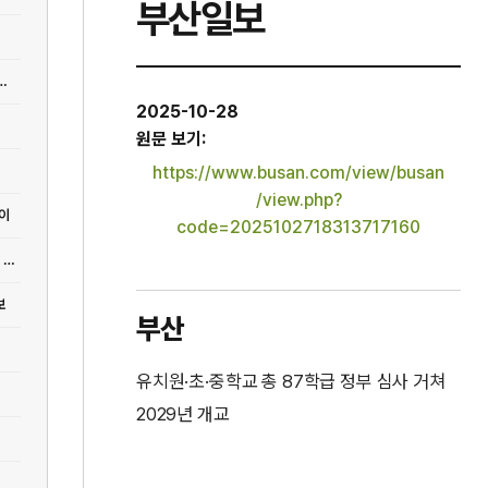
부산일보
시간40분만에 간다…보성-목포 구간 개통 - 부산일보
2025-10-28
원문 보기:
https://www.busan.com/view/busan
/view.php?
데이
code=2025102718313717160
[부산] 청년이 직접 서면·전포 상권 키운다… ‘부산진구 청년상권운영단’ 출범 - 부산일보
보
부산
유치원·초·중학교 총 87학급 정부 심사 거쳐
2029년 개교