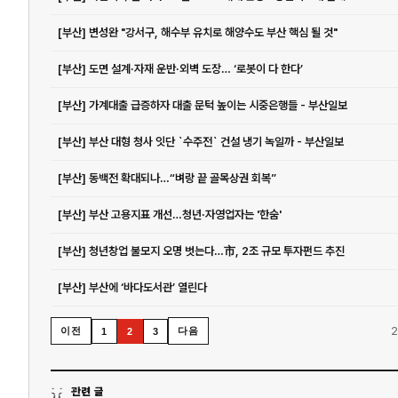
[부산] 변성완 "강서구, 해수부 유치로 해양수도 부산 핵심 될 것"
[부산] 도면 설계·자재 운반·외벽 도장… ‘로봇이 다 한다’
[부산] 가계대출 급증하자 대출 문턱 높이는 시중은행들 - 부산일보
[부산] 부산 대형 청사 잇단 `수주전` 건설 냉기 녹일까 - 부산일보
[부산] 동백전 확대되나…“벼랑 끝 골목상권 회복”
[부산] 부산 고용지표 개선…청년·자영업자는 '한숨'
[부산] 청년창업 불모지 오명 벗는다…市, 2조 규모 투자펀드 추진
[부산] 부산에 ‘바다도서관’ 열린다
2
이전
다음
1
2
3
관련 글