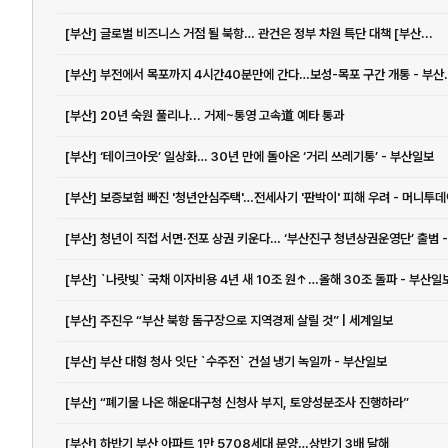
[부산] 글로벌 비즈니스 거점 될 북항… 관건은 정부 차원 특단 대책 [부산...
[부산] 부전에서 목포까지 4
[부산] 20년 숙원 풀리나... 거제~통영 고속道 예타 통과
[부산] ‘테이크아웃’ 일상화… 30년 만에 돌아온 ‘거리 쓰레기통’ - 부산일보
[부산] 보증보험 빠진 '청년안심주택'…전세사기 '판박이' 피해 우려 - 머니투
[부산] `나랏빚` 국채 이자비용 4년 새 10조 원↑…올해 30조 돌파 - 부산일
[부산] 주진우 “부산 북항 돔구장으로 지역경제 살릴 것” | 세계일보
[부산] 부산 대형 청사 잇단 `수주전` 건설 냉기 녹일까 - 부산일보
[부산] “폐기물 나온 해운대구청 신청사 부지, 토양성분조사 진행하라”
[부산] 하반기 부산 아파트 1만 5708세대 분양…상반기 3배 달해