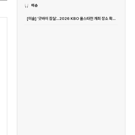
이슈
[미술] ‘굿바이 잠실’…2026 KBO 올스타전 개최 장소 확정 [공식발표]