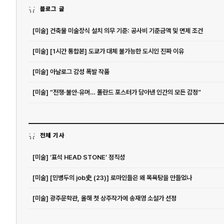
블로그 글
[미술] 건축물 미술장식 설치 의무 기준: 공사비 기준금액 및 면제 조건
[미술] [1시간 통합본] 도쿄가 대체 불가능한 도시인 진짜 이유
[미술] 아날로그 감성 폭발 작품
[미술] “전쟁·불안·유머… 폴란드 포스터가 담아낸 인간의 모든 감정”
전체 기사
[미술] ‘표석 HEAD STONE’ 정직성
[미술] [민병두의 job史 (23)] 로마인들은 왜 목욕탕을 만들었나
[미술] 광주문학관, 올해 첫 상주작가에 송재영 소설가 선정