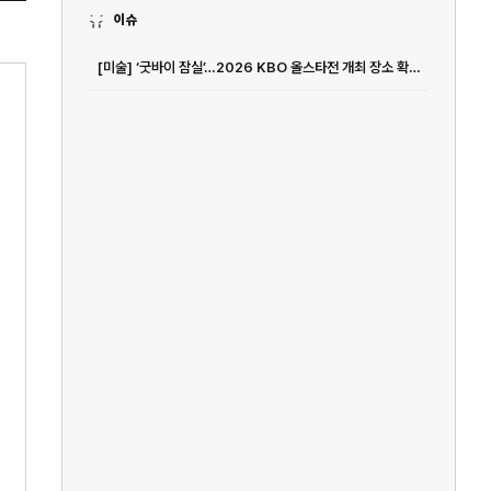
이슈
[미술] ‘굿바이 잠실’…2026 KBO 올스타전 개최 장소 확정 [공식발표]