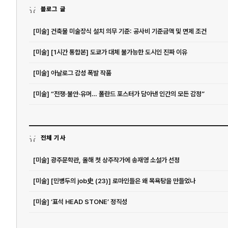
블로그 글
[미술] 건축물 미술장식 설치 의무 기준: 공사비 기준금액 및 면제 조건
[미술] [1시간 통합본] 도쿄가 대체 불가능한 도시인 진짜 이유
[미술] 아날로그 감성 폭발 작품
[미술] “전쟁·불안·유머… 폴란드 포스터가 담아낸 인간의 모든 감정”
전체 기사
[미술] 광주문학관, 올해 첫 상주작가에 송재영 소설가 선정
[미술] [민병두의 job史 (23)] 로마인들은 왜 목욕탕을 만들었나
[미술] ‘표석 HEAD STONE’ 정직성