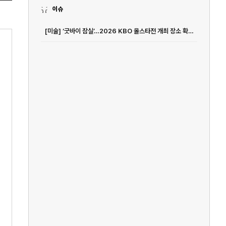
이슈
[미술] ‘굿바이 잠실’…2026 KBO 올스타전 개최 장소 확정 [공식발표]