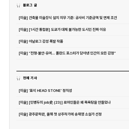
블로그 글
[미술] 건축물 미술장식 설치 의무 기준: 공사비 기준금액 및 면제 조건
[미술] [1시간 통합본] 도쿄가 대체 불가능한 도시인 진짜 이유
[미술] 아날로그 감성 폭발 작품
[미술] “전쟁·불안·유머… 폴란드 포스터가 담아낸 인간의 모든 감정”
전체 기사
[미술] ‘표석 HEAD STONE’ 정직성
[미술] [민병두의 job史 (23)] 로마인들은 왜 목욕탕을 만들었나
[미술] 광주문학관, 올해 첫 상주작가에 송재영 소설가 선정