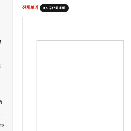
전체보기
#지구단위계획
[지구단위계획] 명지주거단지·신호지구 지구단위계획 변경(안), 도시건축 공동위원회 심의 통과
[지구단위계획] 도시관리계획(시설 : 주차장) 결정(폐지)(안) [용두산공원 공영주차장] 열람공고
[지구단위계획] 교대역2 준주거복합 지구단위계획 (교대역 한양프라자) 변경 (안)
[지구단위계획] 덕포동 한일시멘트부지 지구단위계획구역 및 지구단위계획) 결정(안)
[지구단위계획] 기장군 일광읍 구.한국유리부지 공공기여협상형 지구단위계획 변경(안)
[지구단위계획] 남구 우암동 구.부산외대부지 공공기여협상형 지구단위계획 변경(안)
)
위계획] 도시관리계획(안) 열람공고(중구 대청동1가 43-1번지 외 2필지 일원)
공고