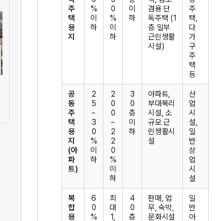
주
%
0
이
겸용 단
주
택
이
%
하
독주택 (1
택,
용
하
이
층 일부
다
지
하
근린생활
가
시설)
구
주
택
등
공
2
2
3
아파트,
산
동
5
0
0
부대복리
업
주
~
0
층
시설, 소
시
택
3
~
이
규모 근
설,
용
0
2
하
린생활시
일
지
%
2
설
반
(아
이
0
상
파
하
%
업
트)
이
시
하
설
복
6
최
4
판매, 업
일
합
0
대
0
무, 숙박,
반
용
%
1,
층
문화시설
아