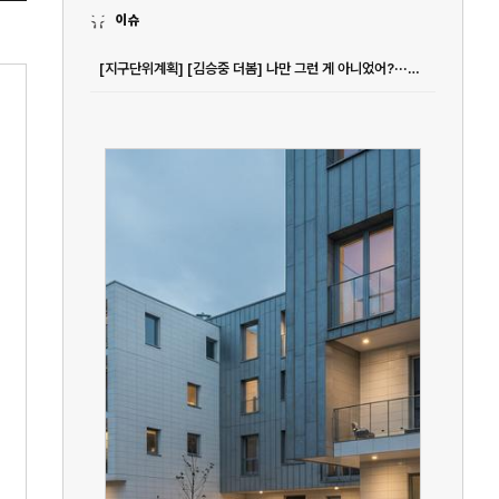
이슈
[지구단위계획] [김승중 더봄] 나만 그런 게 아니었어?···시키면 하기 싫어지는 마음, 우회 방법은 < 김승중의 슬기로운 인간관계 < 더봄 < 기사본문 - 여성경제신문