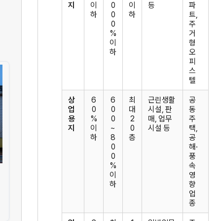
지
이
0
이
등
파
하
0
하
트,
0
주
%
거
이
형
하
오
피
스
텔
상
6
6
최
근린생활
공
업
0
0
대
시설, 판
동
용
%
0
2
매, 업무
주
지
이
~
0
시설 등
택,
하
8
층
공
0
해·
0
풍
%
속
이
영
하
향
업
종