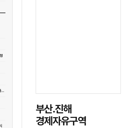
예정
[지구단위계획] "127억이 75억 돼도 안 팔려"…재건축 상가→아파트로 바꾼다[집슐랭]
부산․진해
경제자유구역
시