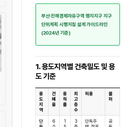
부산·진해경제자유구역 명지지구 지구
단위계획 시행지침 설계 가이드라인
(2024년 기준)
1. 용도지역별 건축밀도 및 용
도 기준
용
건
용
최
허용
불
도
폐
적
고
허
지
율
률
층
역
수
단
6
1
3
단독주
공
독
0
5
층
택, 점포
동