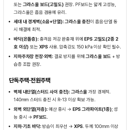
또는
그라스울 보드(고밀도)
권장. PF보드는 얇게 고성능,
그라스울은 흡음 겸용에 유리.
세대 내 경계벽(소음+단열):
그라스울 충진
이 흡음·단열 동
시 해결에 최적.
바닥(온돌층):
충격음 저감 완충재 위에
EPS 고밀도(2종 2
호 이상)
또는
XPS
사용. 압축강도 150 kPa 이상 확인 필수.
지하주차장 천장·외벽:
결로 방지를 위해
그라스울 보드
+ 방
습층 조합 권장.
단독주택·전원주택
벽체 내단열(스터드 사이 충진):
그라스울
가장 경제적.
140mm 스터드 충진 시 R-13 이상 확보 가능.
외벽 외단열(저층):
예산 중시 →
EPS 그라파이트(1종)
; 성
능 중시 →
PF보드
.
지하·기초 바닥:
방습이 최우선 →
XPS
. 두께 100mm 이상