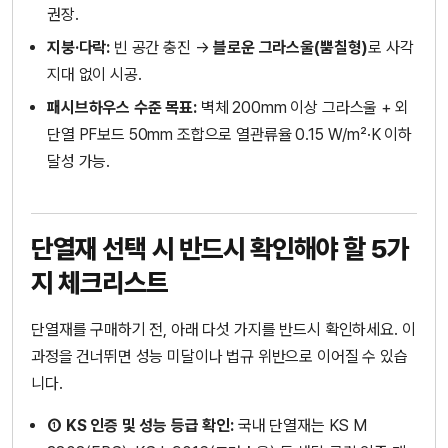
권장.
지붕·다락:
빈 공간 충진 →
블로운 그라스울(뿜칠형)
로 사각
지대 없이 시공.
패시브하우스 수준 목표:
벽체 200mm 이상 그라스울 + 외
단열 PF보드 50mm 조합으로 열관류율 0.15 W/m²·K 이하
달성 가능.
단열재 선택 시 반드시 확인해야 할 5가
지 체크리스트
단열재를 구매하기 전, 아래 다섯 가지를 반드시 확인하세요. 이
과정을 건너뛰면 성능 미달이나 법규 위반으로 이어질 수 있습
니다.
① KS 인증 및 성능 등급 확인:
국내 단열재는 KS M