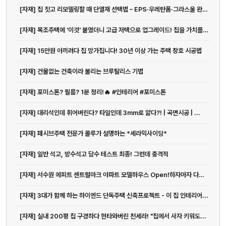
[자재] 집 짓고 리모델링할 때 단열재 선택법 – EPS·우레탄폼·그라스울 완전 비교
[자재] 목조주택에 '이것' 붙였더니 고급 저택으로 업그레이드! 집을 가치를 올리는 외장재
[자재] 15만원 아끼려다 집 망가집니다! 30년 이상 가는 주택 창호 시공법
[자재] 건물없는 건축이라 불리는 브루탈리스 기법
[자재] 포미스톤? 필름? 1분 정리!🔥 #인테리어 #포미스톤
[자재] 대리석인데 휘어버린다? 타일인데 3mm로 얇다?! | 곡면시공 | ...
[자재] 패시브주택 전문가 콜루가 설명하는 *세라믹사이딩*
[자재] 일반 석고, 방수석고 담수 테스트 최종! 그런데 충격적
[자재] 서수원 에피트 센트럴마크 아파트 모델하우스 Open!하자마자 다녀왔...
[자재] 3대가 함께 하는 하이엔드 단독주택 신축프로젝트 - 이 집 인테리어...
[자재] 실내 200평 집 구경하다 현타와버린 천세라! "집에서 사자 키워도...