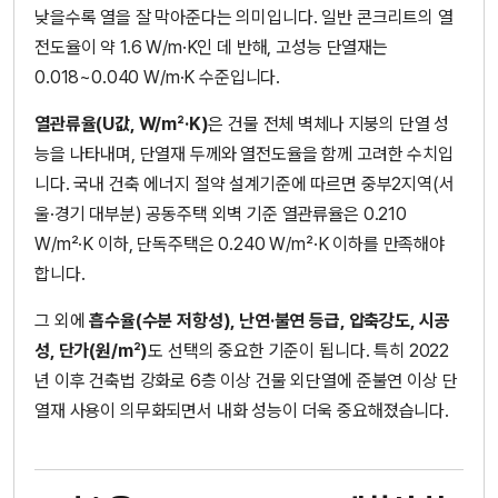
낮을수록 열을 잘 막아준다는 의미입니다. 일반 콘크리트의 열
전도율이 약 1.6 W/m·K인 데 반해, 고성능 단열재는
0.018~0.040 W/m·K 수준입니다.
열관류율(U값, W/m²·K)
은 건물 전체 벽체나 지붕의 단열 성
능을 나타내며, 단열재 두께와 열전도율을 함께 고려한 수치입
니다. 국내 건축 에너지 절약 설계기준에 따르면 중부2지역(서
울·경기 대부분) 공동주택 외벽 기준 열관류율은 0.210
W/m²·K 이하, 단독주택은 0.240 W/m²·K 이하를 만족해야
합니다.
그 외에
흡수율(수분 저항성), 난연·불연 등급, 압축강도, 시공
성, 단가(원/m²)
도 선택의 중요한 기준이 됩니다. 특히 2022
년 이후 건축법 강화로 6층 이상 건물 외단열에 준불연 이상 단
열재 사용이 의무화되면서 내화 성능이 더욱 중요해졌습니다.