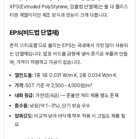
XPS(Extruded PolyStyrene, 압출법 단열재)는 둘 다 폴리스
티렌 계열이지만 제조 방식과 성능이 크게 다릅니다.
EPS(비드법 단열재)
흔히 '스티로폼'으로 불리는 EPS는 국내에서 가장 많이 사용되
는 단열재입니다. 발포 비드를 금형에 넣어 증기로 부풀려 만들
며, 가격이 저렴하고 가공이 쉽습니다.
열전도율:
1종 1호 0.031 W/m·K, 2종 0.034 W/m·K
가격:
50T 기준 약 2,500~4,000원/m²
내화 등급:
가연성(4급) — 준불연 처리 제품 별도 존재
흡수율:
낮음(약 1~3%), 단기 방습 우수
압축강도:
비교적 낮아 바닥재 하부 적용 시 고밀도 제품 필
요