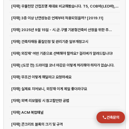
[자재] 우물천장 간접조명 제대로 비교해봤습니다. T5, COB바(LED바), 블럭바
전화
[자재] 3층 이상 난연성능은 언제부터 적용되었을까? [2019.11]
051-711-2397
[자재] 2025년 9월 15일 - 시․군․구별 기본형건축비 산정을 위한 주...
이메일
[자재] 건축자재등 품질인정 및 관리기준 일부개정고시
jmc@chiho.co.kr
[자재] 외장재' 어떤 기준으로 선택해야 할까요? 걸리버가 알려드립니다!
주소
부산 강서구 명지국제2로 41
[자재] (도장 전) 드라이월 코너 마감은 이렇게 처리해야 하자가 없습니다.
POSCO 샤인오피스 306호
운영시간
[자재] 무조건 이렇게 해달라고 요청하세요
월–금 09:00–18:00
[자재] 실제로 지어보니, 외장재 이게 제일 좋더라구요
[자재] 외벽 리모델링 시 참고할만한 공법
[자재] ACM 복합패널
건축문의
[자재] 콘크리트 블록의 크기 및 규격