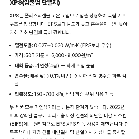
XPS(압출법 단열재)
XPS는 폴리스티렌을 고온 고압으로 압출 성형하여 독립 기포
구조를 형성합니다. EPS보다 밀도가 높고 흡수율이 극히 낮아
지하·기초 단열에 특히 강합니다.
열전도율:
0.027~0.030 W/m·K (EPS보다 우수)
가격:
50T 기준 약 5,000~8,000원/m²
내화 등급:
가연성(4급) — 화재 위험 높음
흡수율:
매우 낮음(0.1% 미만) → 지하·외벽 방수층 하부 적
합
압축강도:
150~700 kPa, 바닥 하중 부위 사용 가능
두 제품 모두 가연성이라는 근본적 한계가 있습니다. 2022년
이후 강화된 법규에 따라 6층 이상 건물의 외단열 마감 시스템
(EIFS)에는 원칙적으로 EPS·XPS 단독 사용이 제한됩니다. 단
독주택이나 저층 건물 내단열·바닥 단열에서 가성비를 중시할