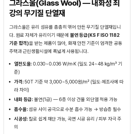
그라스울(Glass Wool) — 내화성 최
강의 무기질 단열재
그라스울은 유리 섬유를 촘촘히 엮어 만든 무기질 단열재입니
다. 원료 자체가 유리이기 때문에
불연 등급(KS F ISO 1182
기준 합격)
을 받는 제품이 많아, 화재 안전 기준이 엄격한 공동
주택과 근린생활시설에 폭넓게 사용됩니다.
열전도율:
0.030~0.036 W/m·K (밀도 24~48 kg/m³ 기
준)
가격:
50T 기준 약 3,000~5,000원/m² (밀도·제조사에 따
라 차이)
내화 등급:
불연(1급) — 6층 이상 건물 외단열 적용 가능
흡수율:
섬유 사이 공극으로 수분 흡수 가능 → 방습층 필수
시공성:
칼로 쉽게 재단 가능, 곡면 시공 유리 / 피부 자극 주
의