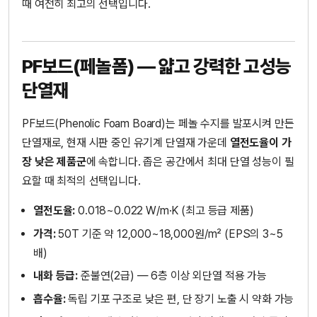
때 여전히 최고의 선택입니다.
PF보드(페놀폼) — 얇고 강력한 고성능
단열재
PF보드(Phenolic Foam Board)는 페놀 수지를 발포시켜 만든
단열재로, 현재 시판 중인 유기계 단열재 가운데
열전도율이 가
장 낮은 제품군
에 속합니다. 좁은 공간에서 최대 단열 성능이 필
요할 때 최적의 선택입니다.
열전도율:
0.018~0.022 W/m·K (최고 등급 제품)
가격:
50T 기준 약 12,000~18,000원/m² (EPS의 3~5
배)
내화 등급:
준불연(2급) — 6층 이상 외단열 적용 가능
흡수율:
독립 기포 구조로 낮은 편, 단 장기 노출 시 약화 가능