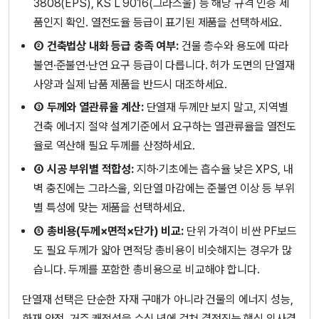
3808(EPS), KS L 9016(그라스울) 등 해당 규격 인증 제
품인지 확인. 열전도율 등급이 표기된 제품을 선택하세요.
② 건축법상 내화 등급 충족 여부:
건물 층수와 용도에 따라
불연·준불연·난연 요구 등급이 다릅니다. 허가 도면의 단열재
사양과 실제 납품 제품을 반드시 대조하세요.
③ 두께와 열관류율 계산:
단열재 두께만 보지 말고, 지역별
건축 에너지 절약 설계기준에서 요구하는 열관류율을 열전도
율로 역산해 필요 두께를 산정하세요.
④ 시공 부위별 적합성:
지하·기초에는 흡수율 낮은 XPS, 내
벽 충진에는 그라스울, 외단열 마감에는 준불연 이상 등 부위
별 특성에 맞는 제품을 선택하세요.
⑤ 총비용(두께×면적×단가) 비교:
단위 가격이 비싼 PF보드
도 필요 두께가 얇아 면적당 총비용이 비슷해지는 경우가 많
습니다. 두께를 포함한 총비용으로 비교해야 합니다.
단열재 선택은 단순한 자재 구매가 아니라 건물의 에너지 성능,
화재 안전, 거주 쾌적성을 수십 년에 걸쳐 결정짓는 핵심 의사결