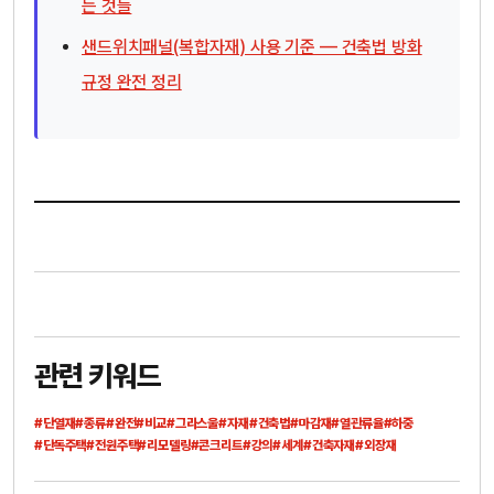
는 것들
샌드위치패널(복합자재) 사용 기준 — 건축법 방화
규정 완전 정리
관련 키워드
#단열재
#종류
#완전
#비교
#그라스울
#자재
#건축법
#마감재
#열관류율
#하중
#단독주택
#전원주택
#리모델링
#콘크리트
#강의
#세계
#건축자재
#외장재