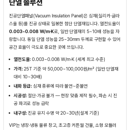
단열 솔루션
진공단열패널(Vacuum Insulation Panel)은 심재(실리카·글라
스울 등)를 진공 상태로 밀봉한 첨단 단열재입니다. 열전도율이
0.003~0.008 W/m·K
로, 일반 단열재의 5~10배 성능을 자
랑합니다. 동일 단열 성능을 25~30mm 두께로 구현할 수 있어
공간 효율이 극도로 중요한 곳에 쓰입니다.
열전도율:
0.003~0.008 W/m·K (세계 최고 수준)
가격:
25T 기준 약 50,000~100,000원/m² (일반 단열재
대비 10~30배)
내화 등급:
심재 종류에 따라 불연~준불연
시공성:
절단·가공 불가 — 현장 맞춤 제작 필수, 파손 시 진
공 파괴로 성능 급락
내구성:
진공 유지 수명 약 20~30년(설계 기준)
VIP는 냉장·냉동 물류 창고, 초고층 커튼월 건물, 소형 모듈러