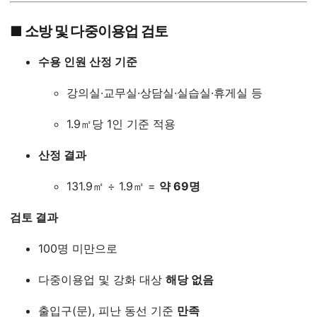
■ 소방 및 다중이용업 검토
수용 인원 산정 기준
강의실·교무실·상담실·실습실·휴게실 등
1.9㎡당 1인 기준 적용
산정 결과
131.9㎡ ÷ 1.9㎡ =
약 69명
검토 결과
100명 미만으로
다중이용업 및 강화 대상
해당 없음
출입구(문), 피난 동선 기준
만족