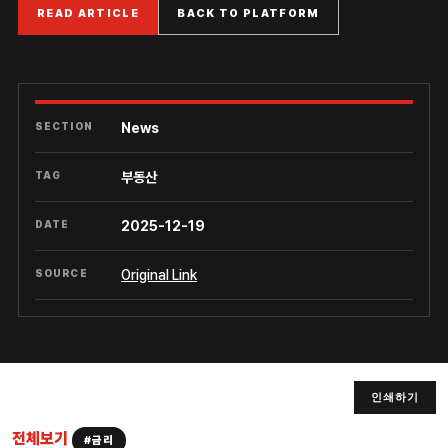
READ ARTICLE
BACK TO PLATFORM
SECTION
News
TAG
부동산
DATE
2025-12-19
SOURCE
Original Link
인쇄하기
전체보기
#금리