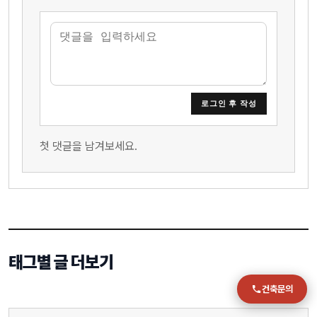
전화
051-711-2397
이메일
로그인 후 작성
jmc@chiho.co.kr
주소
첫 댓글을 남겨보세요.
부산 강서구 명지국제2로 41
POSCO 샤인오피스 306호
운영시간
월–금 09:00–18:00
태그별 글 더보기
건축문의