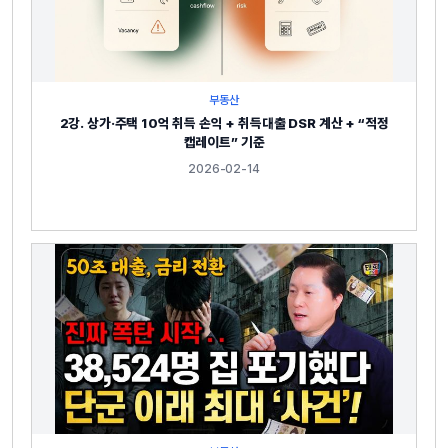
부동산
2강. 상가·주택 10억 취득 손익 + 취득대출 DSR 계산 + “적정
캡레이트” 기준
2026-02-14