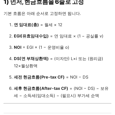
1) 먼저, 현금흐름을 6줄로 고정
기본 흐름은 아래 순서로 고정하면 됩니다.
연 임대료(총)
= 월세 × 12
EGI(유효임대수입)
= 연 임대료 × (1 − 공실률 v)
NOI
= EGI × (1 − 운영비율 o)
DS(연 부채상환액)
= (이자만) L×i 또는 (원리금)
12×월상환액
세전 현금흐름(Pre-tax CF)
= NOI − DS
세후 현금흐름(After-tax CF)
= (NOI − DS) − 보유
세 − 소득세(임대소득) − (필요시) 부가세 순액