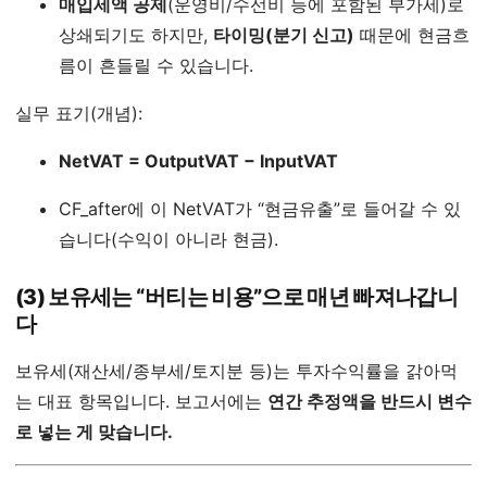
매입세액 공제
(운영비/수선비 등에 포함된 부가세)로
상쇄되기도 하지만,
타이밍(분기 신고)
때문에 현금흐
름이 흔들릴 수 있습니다.
실무 표기(개념):
NetVAT = OutputVAT − InputVAT
CF_after에 이 NetVAT가 “현금유출”로 들어갈 수 있
습니다(수익이 아니라 현금).
(3) 보유세는 “버티는 비용”으로 매년 빠져나갑니
다
보유세(재산세/종부세/토지분 등)는 투자수익률을 갉아먹
는 대표 항목입니다. 보고서에는
연간 추정액을 반드시 변수
로 넣는 게 맞습니다.