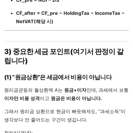
CF_pre = NOI − DS
CF_after = CF_pre − HoldingTax − IncomeTax −
NetVAT(해당 시)
3) 중요한 세금 포인트(여기서 판정이 갈
립니다)
(1) “원금상환”은 세금에서 비용이 아닙니다
원리금균등의 월상환액 A는
원금+이자
인데, 과세에서 보통
이자만 비용 성격
이고
원금은 비용이 아닙니다.
그래서 원리금 상환으로 현금이 빠듯해져도, “과세소득”이
생각보다 안 줄어드는 구간이 생깁니다.
정리식(개념):