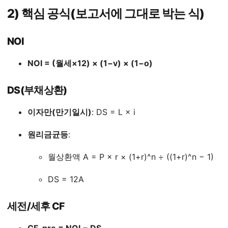
2) 핵심 공식(보고서에 그대로 박는 식)
NOI
NOI = (월세×12) × (1−v) × (1−o)
DS(부채상환)
이자만(만기일시)
: DS = L × i
원리금균등
:
월상환액 A = P × r × (1+r)^n ÷ ((1+r)^n − 1)
DS = 12A
세전/세후 CF