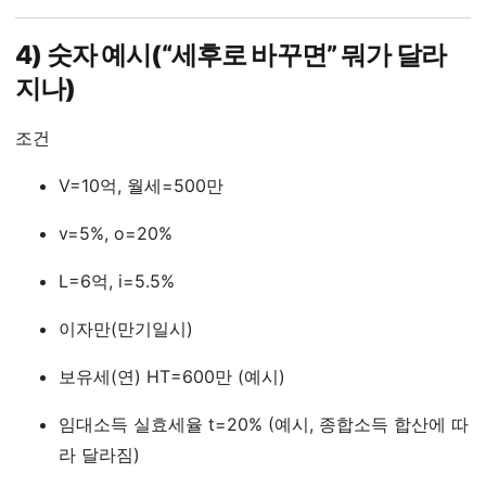
4) 숫자 예시(“세후로 바꾸면” 뭐가 달라
지나)
조건
V=10억, 월세=500만
v=5%, o=20%
L=6억, i=5.5%
이자만(만기일시)
보유세(연) HT=600만 (예시)
임대소득 실효세율 t=20% (예시, 종합소득 합산에 따
라 달라짐)