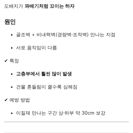
도배지가
꽈배기처럼 꼬이는 하자
원인
골조벽 + 비내력벽(경량벽·조적벽) 만나는 지점
서로 움직임이 다름
✔ 특징
고층부에서 훨씬 많이 발생
건물 흔들림이 클수록 심해짐
✔ 예방 방법
이질재 만나는 구간 상·하부 약 30cm 보강