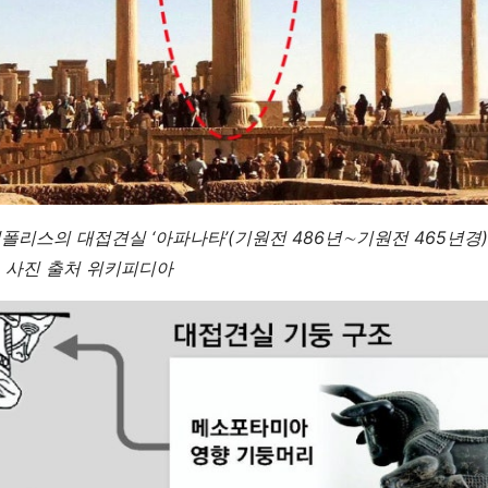
리스의 대접견실 ‘아파나타’(기원전 486년∼기원전 465년경)
 사진 출처 위키피디아