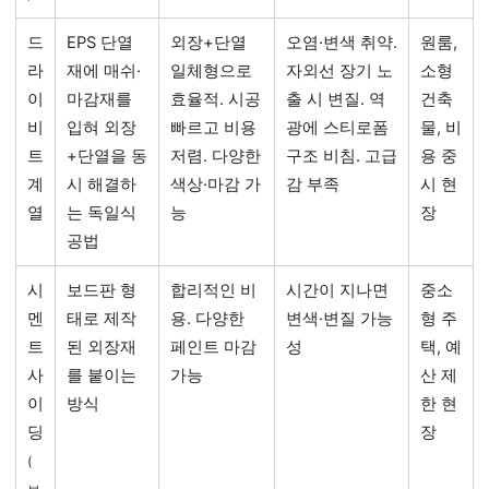
드
EPS 단열
외장+단열
오염·변색 취약.
원룸,
라
재에 매쉬·
일체형으로
자외선 장기 노
소형
이
마감재를
효율적. 시공
출 시 변질. 역
건축
비
입혀 외장
빠르고 비용
광에 스티로폼
물, 비
트
+단열을 동
저렴. 다양한
구조 비침. 고급
용 중
계
시 해결하
색상·마감 가
감 부족
시 현
열
는 독일식
능
장
공법
시
보드판 형
합리적인 비
시간이 지나면
중소
멘
태로 제작
용. 다양한
변색·변질 가능
형 주
트
된 외장재
페인트 마감
성
택, 예
사
를 붙이는
가능
산 제
이
방식
한 현
딩
장
(