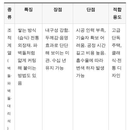
종
특징
장점
단점
적합
류
용도
조
쌓는 방식
내구성 강함.
시공 인력 부족,
고급
적
(습식) 전통
두께감·음영
기술자 확보 어
단독
계
외장재. 파
효과로 단단
려움. 공정 시간
주택,
열
벽돌처럼
해 보이는 미
길고 비용 높음.
클래
얇게 커팅
관. 수십 년
흡수율에 따라
식·전
(
해 붙이는
유지 가능
변색 하자 발생
통 디
벽
방법도 있
가능
자인
돌·
음
파
벽
돌·
대
리
석
)