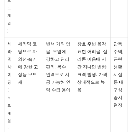
보
드
계
열
)
세
세라믹 코
변색 거의 없
창호 주변 음각
단독
라
팅으로 자
음. 오염에
표현 어려움. 실
주택,
믹
외선·습기
강하고 관리
리콘 이음매 시
근린
사
에 강한 고
편리. 목수
간 지나면 변형·
생활
이
성능 보드
인력으로 시
크랙 발생. 가격
시설
딩
재
공 가능해 인
상대적으로 높
등 내
력 수급 용이
음
구성
(
중시
보
현장
드
계
열
)