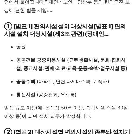
령에서 풀어집니다장애인ㆍ노인ㆍ임산부 등의 편의증진 보
장에 관한 법률 시행….
① [별표 1] 편의시설 설치 대상시설[별표 1] 편의
시설 설치 대상시설(제3조 관련)(장애인…
공원
공공건물·공중이용시설
(근린생활시설, 문화·집회시
설, 종교시설, 판매·의료·교육·운동·숙박·업무시설 등)
공동주택
(아파트, 연립·다세대주택, 기숙사)
통신시설
(공중전화, 우체통)
일정 규모 이상(예: 음식점 50㎡ 이상, 숙박시설 객실 30실
이상 등)이 되면 설치 의무가 발생합니다.
② [별표 2] 대상시설별 편의시설의 종류와 설치기