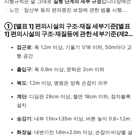
시행규칙은 말 그대로
실행 단계의 세부 규정
입니다장애인
ㆍ노인ㆍ임산부 등의 편의증진 보장에 관한 법률 시행….
① [별표 1] 편의시설의 구조·재질 세부기준[별표
1] 편의시설의 구조·재질등에 관한 세부기준(제2…
접근로
: 폭 1.2m 이상, 기울기 1/18 이하, 50m마다 교
행 공간
출입구
: 폭 0.9m 이상, 문턱은 2cm 이하
복도
: 1.2m 이상, 병원은 양측 손잡이 의무
계단
: 디딤판 28cm 이상, 챌면 18cm 이하, 점자블록
설치
승강기
: 내부 1.1m×1.35m 이상, 버튼 높이 0.8~1.2m
화장실
: 대변기칸 1.6m×2.0m 이상, 손잡이·비상벨 설