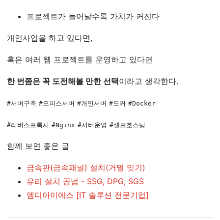
프로젝트가 늘어날수록 가치가 커진다
개인사업을 하고 있다면,
혹은 여러 웹 프로젝트를 운영하고 있다면
한 번쯤은 꼭 도전해볼 만한 선택
이라고 생각한다.
#서버구축
#오피스서버
#개인서버
#도커
#Docker
#리버스프록시
#Nginx
#서버운영
#셀프호스팅
함께 보면 좋은 글
금속판(금속패널) 설치(거멀 잇기)
유리 설치 공법 - SSG, DPG, SGS
엠디아이에스 [IT 솔루션 전문기업]