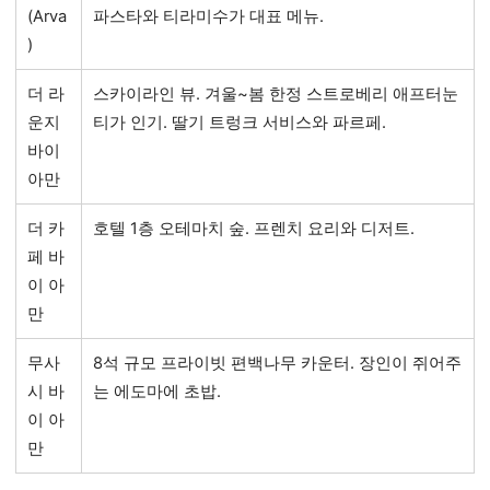
(Arva
파스타와 티라미수가 대표 메뉴.
)
더 라
스카이라인 뷰. 겨울~봄 한정 스트로베리 애프터눈
운지
티가 인기. 딸기 트렁크 서비스와 파르페.
바이
아만
더 카
호텔 1층 오테마치 숲. 프렌치 요리와 디저트.
페 바
이 아
만
무사
8석 규모 프라이빗 편백나무 카운터. 장인이 쥐어주
시 바
는 에도마에 초밥.
이 아
만