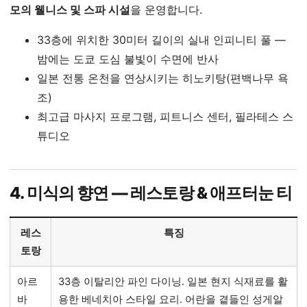
모의 웰니스 및 스파 시설
을 운영합니다.
33층에 위치한 30미터 길이의 실내 인피니티 풀 —
밤에는 도쿄 도심 불빛이 수면에 반사
일본 전통 온천을 연상시키는 히노키탕(편백나무 욕
조)
최고급 마사지 프로그램, 피트니스 센터, 필라테스 스
튜디오
4. 미식의 향연 — 레스토랑 & 애프터눈 티
레스
특징
토랑
아르
33층 이탈리안 파인 다이닝. 일본 현지 식재료를 활
바
용한 베네치아 스타일 요리. 어란을 곁들인 성게알