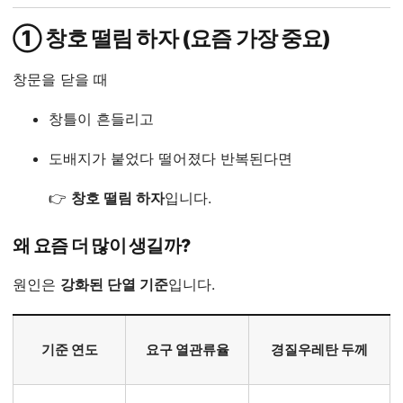
① 창호 떨림 하자 (요즘 가장 중요)
창문을 닫을 때
창틀이 흔들리고
도배지가 붙었다 떨어졌다 반복된다면
👉
창호 떨림 하자
입니다.
왜 요즘 더 많이 생길까?
원인은
강화된 단열 기준
입니다.
기준 연도
요구 열관류율
경질우레탄 두께