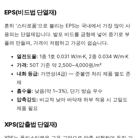
EPS(비드법 단열재)
흔히 '스티로폼'으로 불리는 EPS는 국내에서 가장 많이 사
용되는 단열재입니다. 발포 비드를 금형에 넣어 증기로 부
풀려 만들며, 가격이 저렴하고 가공이 쉽습니다.
열전도율:
1종 1호 0.031 W/m·K, 2종 0.034 W/m·K
가격:
50T 기준 약 2,500~4,000원/m²
내화 등급:
가연성(4급) — 준불연 처리 제품 별도 존
재
흡수율:
낮음(약 1~3%), 단기 방습 우수
압축강도:
비교적 낮아 바닥재 하부 적용 시 고밀도
제품 필요
XPS(압출법 단열재)
XPS는 폴리스티렌을 고온 고압으로 압출 성형하여 독립 기