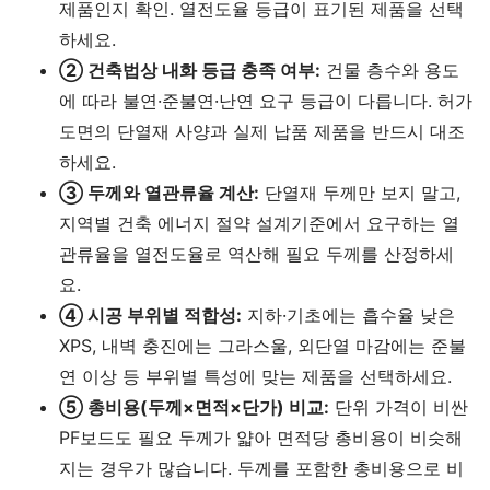
제품인지 확인. 열전도율 등급이 표기된 제품을 선택
하세요.
② 건축법상 내화 등급 충족 여부:
건물 층수와 용도
에 따라 불연·준불연·난연 요구 등급이 다릅니다. 허가
도면의 단열재 사양과 실제 납품 제품을 반드시 대조
하세요.
③ 두께와 열관류율 계산:
단열재 두께만 보지 말고,
지역별 건축 에너지 절약 설계기준에서 요구하는 열
관류율을 열전도율로 역산해 필요 두께를 산정하세
요.
④ 시공 부위별 적합성:
지하·기초에는 흡수율 낮은
XPS, 내벽 충진에는 그라스울, 외단열 마감에는 준불
연 이상 등 부위별 특성에 맞는 제품을 선택하세요.
⑤ 총비용(두께×면적×단가) 비교:
단위 가격이 비싼
PF보드도 필요 두께가 얇아 면적당 총비용이 비슷해
지는 경우가 많습니다. 두께를 포함한 총비용으로 비