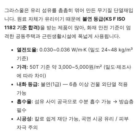
그라스울은 유리 섬유를 촘촘히 엮어 만든 무기질 단열재입
니다. 원료 자체가 유리이기 때문에
불연 등급(KS F ISO
1182 기준 합격)
을 받는 제품이 많아, 화재 안전 기준이 엄
격한 공동주택과 근린생활시설에 폭넓게 사용됩니다.
열전도율:
0.030~0.036 W/m·K (밀도 24~48 kg/m³
기준)
가격:
50T 기준 약 3,000~5,000원/m² (밀도·제조사
에 따라 차이)
내화 등급:
불연(1급) — 6층 이상 건물 외단열 적용
가능
흡수율:
섬유 사이 공극으로 수분 흡수 가능 → 방습층
필수
시공성:
칼로 쉽게 재단 가능, 곡면 시공 유리 / 피부
자극 주의