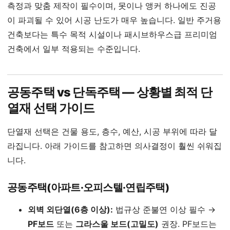
측정과 맞춤 제작이 필수이며, 못이나 앵커 하나에도 진공
이 파괴될 수 있어 시공 난도가 매우 높습니다. 일반 주거용
건축보다는 특수 목적 시설이나 패시브하우스급 프리미엄
건축에서 일부 적용되는 수준입니다.
공동주택 vs 단독주택 — 상황별 최적 단
열재 선택 가이드
단열재 선택은 건물 용도, 층수, 예산, 시공 부위에 따라 달
라집니다. 아래 가이드를 참고하면 의사결정이 훨씬 쉬워집
니다.
공동주택(아파트·오피스텔·연립주택)
외벽 외단열(6층 이상):
법규상 준불연 이상 필수 →
PF보드
또는
그라스울 보드(고밀도)
권장. PF보드는