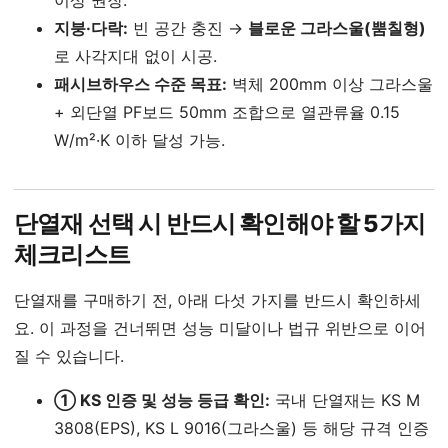
지붕·다락:
빈 공간 충진 →
블로운 그라스울(뿜칠형)
로 사각지대 없이 시공.
패시브하우스 수준 목표:
벽체 200mm 이상 그라스울
+ 외단열 PF보드 50mm 조합으로 열관류율 0.15
W/m²·K 이하 달성 가능.
단열재 선택 시 반드시 확인해야 할 5가지
체크리스트
단열재를 구매하기 전, 아래 다섯 가지를 반드시 확인하세
요. 이 과정을 건너뛰면 성능 미달이나 법규 위반으로 이어
질 수 있습니다.
① KS 인증 및 성능 등급 확인:
국내 단열재는 KS M
3808(EPS), KS L 9016(그라스울) 등 해당 규격 인증