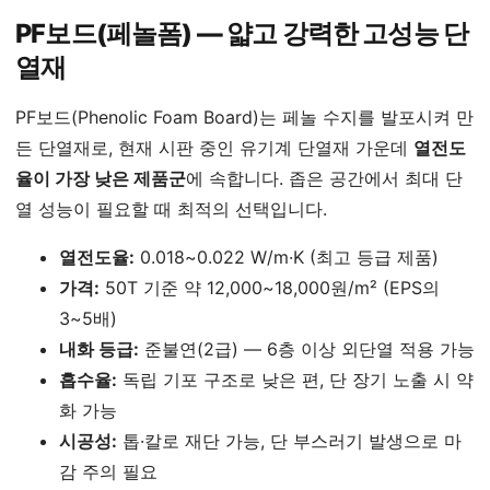
PF보드(페놀폼) — 얇고 강력한 고성능 단
열재
PF보드(Phenolic Foam Board)는 페놀 수지를 발포시켜 만
든 단열재로, 현재 시판 중인 유기계 단열재 가운데
열전도
율이 가장 낮은 제품군
에 속합니다. 좁은 공간에서 최대 단
열 성능이 필요할 때 최적의 선택입니다.
열전도율:
0.018~0.022 W/m·K (최고 등급 제품)
가격:
50T 기준 약 12,000~18,000원/m² (EPS의
3~5배)
내화 등급:
준불연(2급) — 6층 이상 외단열 적용 가능
흡수율:
독립 기포 구조로 낮은 편, 단 장기 노출 시 약
화 가능
시공성:
톱·칼로 재단 가능, 단 부스러기 발생으로 마
감 주의 필요