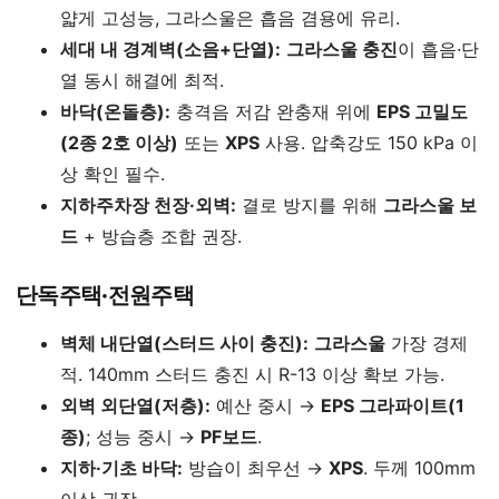
얇게 고성능, 그라스울은 흡음 겸용에 유리.
세대 내 경계벽(소음+단열):
그라스울 충진
이 흡음·단
열 동시 해결에 최적.
바닥(온돌층):
충격음 저감 완충재 위에
EPS 고밀도
(2종 2호 이상)
또는
XPS
사용. 압축강도 150 kPa 이
상 확인 필수.
지하주차장 천장·외벽:
결로 방지를 위해
그라스울 보
드
+ 방습층 조합 권장.
단독주택·전원주택
벽체 내단열(스터드 사이 충진):
그라스울
가장 경제
적. 140mm 스터드 충진 시 R-13 이상 확보 가능.
외벽 외단열(저층):
예산 중시 →
EPS 그라파이트(1
종)
; 성능 중시 →
PF보드
.
지하·기초 바닥:
방습이 최우선 →
XPS
. 두께 100mm
이상 권장.