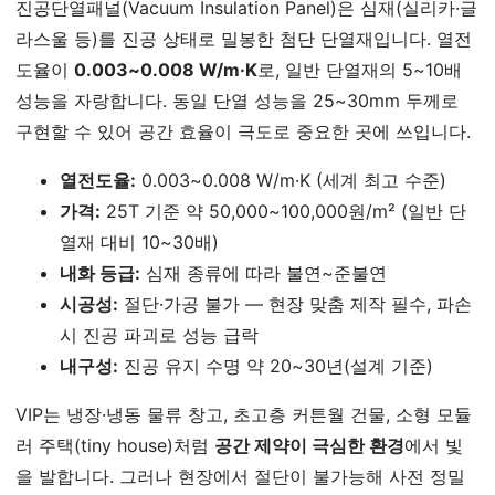
진공단열패널(Vacuum Insulation Panel)은 심재(실리카·글
라스울 등)를 진공 상태로 밀봉한 첨단 단열재입니다. 열전
도율이
0.003~0.008 W/m·K
로, 일반 단열재의 5~10배
성능을 자랑합니다. 동일 단열 성능을 25~30mm 두께로
구현할 수 있어 공간 효율이 극도로 중요한 곳에 쓰입니다.
열전도율:
0.003~0.008 W/m·K (세계 최고 수준)
가격:
25T 기준 약 50,000~100,000원/m² (일반 단
열재 대비 10~30배)
내화 등급:
심재 종류에 따라 불연~준불연
시공성:
절단·가공 불가 — 현장 맞춤 제작 필수, 파손
시 진공 파괴로 성능 급락
내구성:
진공 유지 수명 약 20~30년(설계 기준)
VIP는 냉장·냉동 물류 창고, 초고층 커튼월 건물, 소형 모듈
러 주택(tiny house)처럼
공간 제약이 극심한 환경
에서 빛
을 발합니다. 그러나 현장에서 절단이 불가능해 사전 정밀