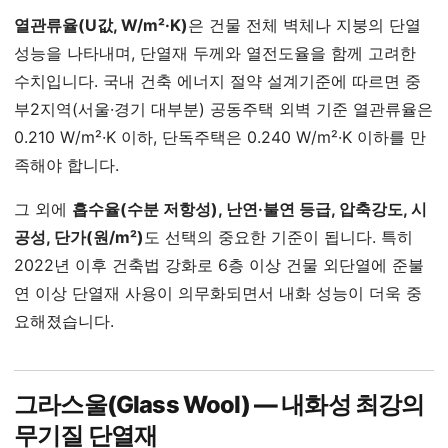
열관류율(U값, W/m²·K)
은 건물 전체 벽체나 지붕의 단열
성능을 나타내며, 단열재 두께와 열전도율을 함께 고려한
수치입니다. 국내 건축 에너지 절약 설계기준에 따르면 중
부2지역(서울·경기 대부분) 공동주택 외벽 기준 열관류율은
0.210 W/m²·K 이하, 단독주택은 0.240 W/m²·K 이하를 만
족해야 합니다.
그 외에
흡수율(수분 저항성), 난연·불연 등급, 압축강도, 시
공성, 단가(원/m²)
도 선택의 중요한 기준이 됩니다. 특히
2022년 이후 건축법 강화로 6층 이상 건물 외단열에 준불
연 이상 단열재 사용이 의무화되면서 내화 성능이 더욱 중
요해졌습니다.
그라스울(Glass Wool) — 내화성 최강의
무기질 단열재