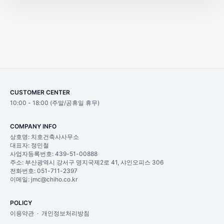
③ 다양한 크기, 형태, 질감 커스터마이징
소형 데스크 조형물부터 수 톤의 대형 설치 조형물까지
특정 브랜드·프로젝트 컨셉에 맞춰 전면 커스텀 제작 가능
④ 안전한 설치 및 유지관리 가이드 제공
설치 후 체크리스트 제공
CUSTOMER CENTER
10:00 - 18:00 (주말/공휴일 휴무)
장기 보존을 위한 재도장·코팅 관리법 안내
COMPANY INFO
상호명: 치호건축사사무소
3. 제작 및 설치 절차
대표자: 정민철
사업자등록번호: 439-51-00888
주소: 부산광역시 강서구 명지국제2로 41, 샤인오피스 306
전화번호: 051-711-2397
1) 상담 및 콘셉트 협의
이메일: jmc@chiho.co.kr
공간 용도 파악
POLICY
원하는 조각 형태(추상/인물/동물 등) 확인
이용약관
·
개인정보처리방침
예산·재료·크기·마감 조건 협의