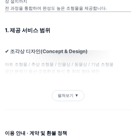
장 설치까지
전 과정을 통합하여 완성도 높은 조형물을 제공합니다.
1. 제공 서비스 범위
✔
조각상 디자인(Concept & Design)
아트 조형물 / 추상 조형물 / 인물상 / 동물상 / 기념 조형물
공간 분위기·동선·조명환경 분석 후 최적 형태 제안
스케치 → 2D 드로잉 → 3D 모델링
렌더링 이미지 제공 (실제 설치 위치 합성 포함)
펼쳐보기 ▼
✔
조각상 제작(Construction)
재료 선택 가능
석재(대리석, 화강석 등)
이용 안내 · 계약 및 환불 정책
금속(스테인리스, 브론즈, 알루미늄)