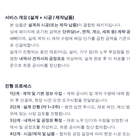
FRP(Glass Fiber Reinforced Plastic)
수지, 플라스터, 우드 등
서비스 개요 (설계 + 시공 / 제작납품)
표면 피니싱(광택·무광·브러시드·착색) 선택
본 상품은
설계와 시공(또는 제작·납품)
이 결합된 패키지입니다.
용도에 따른
방수·UV 코팅
, 구조 보강 적용
상세 페이지에 표기된 금액은
단위당(㎡, 면적, 개소, 세트 등) 계략 공
CNC·몰드·핸드카빙 등 다양한 제작 방식 지원
사비
이며, 실제 계약 시 계약 수량에 해당 단가를 곱한 금액을 기준으
로 선결제합니다.
설계가 진행되는 동안 재료(마감, 설비, 가구 등)와 노무 투입량을 반
✔
현장 실측 및 구조 검토
영한
내역서·견적서와 공정표
를 작성하며, 설계 완료 후 이 자료를 기
준으로 최종 공사비를 정산합니다.
설치 공간의 바닥 강도, 지지 구조, 고정 방식 검토
실내/실외에 맞는 구조 설계
안전성 기준에 따른 앵커·지지프레임 설계
진행 프로세스
1단계 · 계약 및 기본 정보 수집
– 계략 공사비 및 계약 수량에 대해 합
의 후 선결제, 현장 사진·도면·요구사항을 전달받습니다.
✔
전문 설치 시공
2단계 · 설계 진행 (약 1~2주)
– 평면·입면·투시도, 재료 제안, 예산 범
위에 맞는 사양 검토를 진행합니다.
중량물 반입 계획 수립
3단계 · 내역서 및 공정표 확정
– 재료·노무 단가와 수량을 반영한 내
크레인, 지게차 등 장비 활용 설치
역서 및 공정표를 작성하고, 최종 공사비를 정산·합의합니다.
베이스플레이트 고정 / 앵커 체결
4단계 · 시공/제작 및 납품
– 합의된 공정 일정에 따라 현장 시공 또는
조각상 수평·수직 정밀 조정