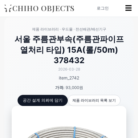
CHIHO OBJECTS
☰
로그인
제품 라이브러리 · 우드몰 · 전선배관/배선기구
서울 주름관부속(주름관파이프
열처리 타입) 15A(롤/50m)
378432
2026-03-28
item_2742
가격:
93,000원
제품 라이브러리 목록 보기
공간 설계 의뢰에 담기