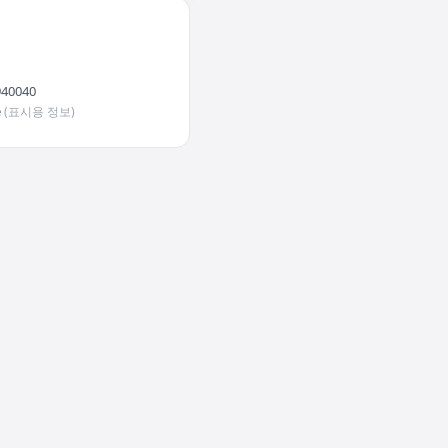
940040
e
(표시용 정보)