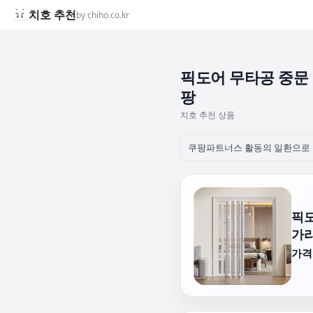
치호 추천
by chiho.co.kr
픽도어 무타공 중문 
팡
치호 추천 상품
쿠팡파트너스 활동의 일환으로 
픽도
가리
가격: