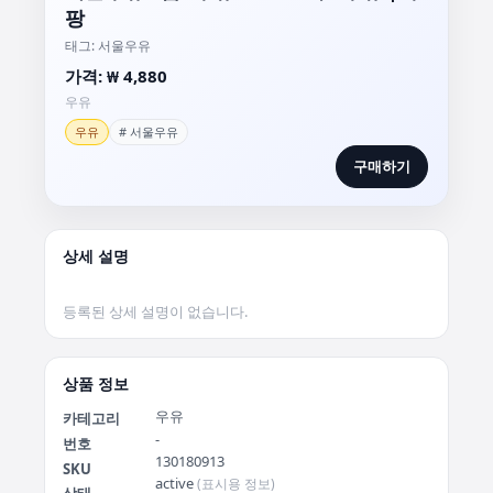
팡
태그: 서울우유
가격: ₩ 4,880
우유
우유
# 서울우유
구매하기
상세 설명
상품 정보
우유
카테고리
-
번호
130180913
SKU
active
(표시용 정보)
상태